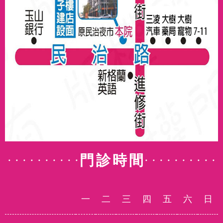
門診時間
一
二
三
四
五
六
日