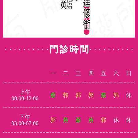
門診時間
一
二
三
四
五
六
日
上午
蔡
郭
郭
郭
蔡
郭
休
08:00-12:00
下午
郭
蔡
蔡
蔡
郭
休
休
03:00-07:00